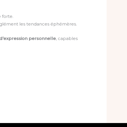
 forte.
 aveuglément les tendances éphémères.
 d’expression personnelle
, capables