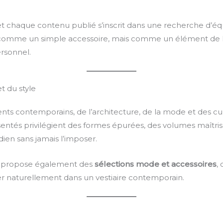
t chaque contenu publié s’inscrit dans une recherche d’éq
é comme un simple accessoire, mais comme un élément de l
ersonnel.
t du style
ts contemporains, de l’architecture, de la mode et des cul
sentés privilégient des formes épurées, des volumes maîtris
en sans jamais l’imposer.
de propose également des
sélections mode et accessoires
,
grer naturellement dans un vestiaire contemporain.