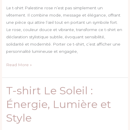
Couleurs
Engagées
Le t-shirt Palestine rose n’est pas simplement un
vêtement. Il combine mode, message et élégance, offrant
une pièce qui attire l’œil tout en portant un symbole fort.
Le rose, couleur douce et vibrante, transforme ce t-shirt en
déclaration stylistique subtile, évoquant sensibilité,
solidarité et modernité. Porter ce t-shirt, c’est afficher une
personnalité lumineuse et engagée,
Read More »
T-shirt Le Soleil :
T-
shirt
Énergie, Lumière et
Le
Soleil
Style
:
Énergie,