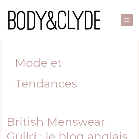
Skip
to
content
Mode et
Tendances
British Menswear
British
Menswear
Guild : le blog anglais
Guild