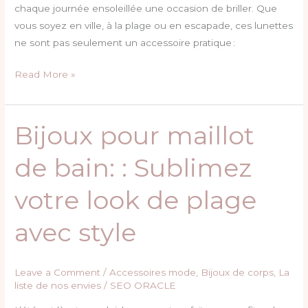
chaque journée ensoleillée une occasion de briller. Que
vous soyez en ville, à la plage ou en escapade, ces lunettes
ne sont pas seulement un accessoire pratique :
Read More »
Bijoux pour maillot
Bijoux
pour
de bain: : Sublimez
maillot
de
votre look de plage
bain:
:
avec style
Sublimez
votre
look
Leave a Comment
/
Accessoires mode
,
Bijoux de corps
,
La
de
liste de nos envies
/
SEO ORACLE
plage