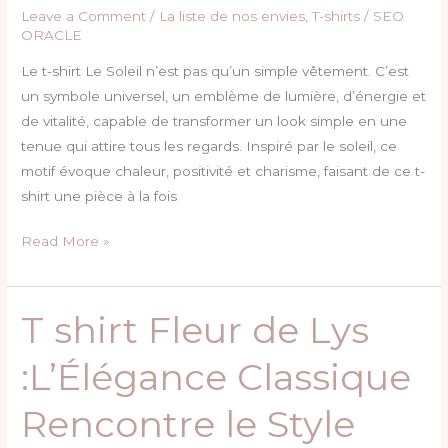
Lumière
Leave a Comment
/
La liste de nos envies
,
T-shirts
/
SEO
et
ORACLE
Style
Le t-shirt Le Soleil n’est pas qu’un simple vêtement. C’est
un symbole universel, un emblème de lumière, d’énergie et
de vitalité, capable de transformer un look simple en une
tenue qui attire tous les regards. Inspiré par le soleil, ce
motif évoque chaleur, positivité et charisme, faisant de ce t-
shirt une pièce à la fois
Read More »
T shirt Fleur de Lys
T
shirt
:L’Élégance Classique
Fleur
de
Rencontre le Style
Lys
:L’Élégance