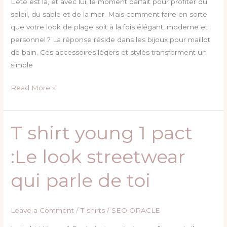
L’été est là, et avec lui, le moment parfait pour profiter du
avec
soleil, du sable et de la mer. Mais comment faire en sorte
style
que votre look de plage soit à la fois élégant, moderne et
personnel ? La réponse réside dans les bijoux pour maillot
de bain. Ces accessoires légers et stylés transforment un
simple
Read More »
T shirt young 1 pact
T
shirt
:Le look streetwear
young
1
qui parle de toi
pact
:Le
look
Leave a Comment
/
T-shirts
/
SEO ORACLE
streetwear