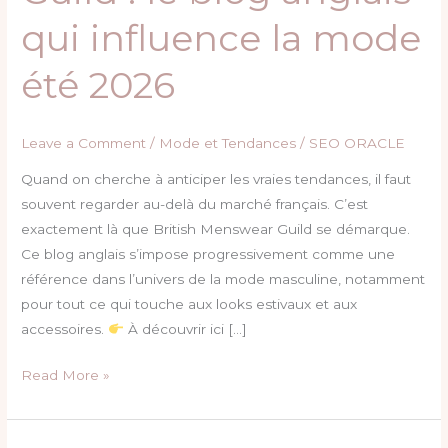
:
qui influence la mode
le
blog
été 2026
anglais
qui
influence
Leave a Comment
/
Mode et Tendances
/
SEO ORACLE
la
Quand on cherche à anticiper les vraies tendances, il faut
mode
souvent regarder au-delà du marché français. C’est
été
exactement là que British Menswear Guild se démarque.
2026
Ce blog anglais s’impose progressivement comme une
référence dans l’univers de la mode masculine, notamment
pour tout ce qui touche aux looks estivaux et aux
accessoires.
À découvrir ici […]
Read More »