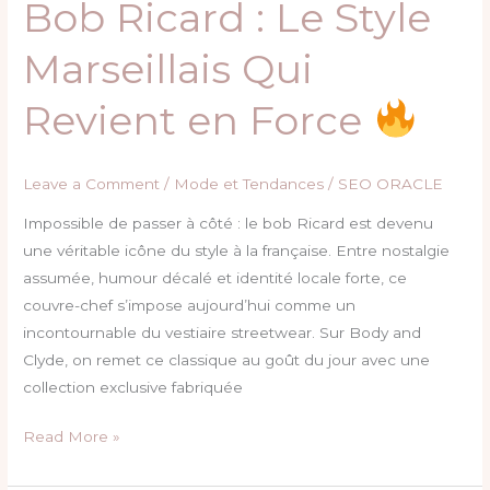
Bob Ricard : Le Style
Bob
Ricard
Marseillais Qui
:
Le
Revient en Force
Style
Marseillais
Qui
Leave a Comment
/
Mode et Tendances
/
SEO ORACLE
Revient
en
Impossible de passer à côté : le bob Ricard est devenu
Force
une véritable icône du style à la française. Entre nostalgie
assumée, humour décalé et identité locale forte, ce
couvre-chef s’impose aujourd’hui comme un
incontournable du vestiaire streetwear. Sur Body and
Clyde, on remet ce classique au goût du jour avec une
collection exclusive fabriquée
Read More »