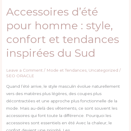
Accessoires d’été
Accessoires
d’été
pour homme : style,
pour
homme
confort et tendances
:
style,
inspirées du Sud
confort
et
tendances
Leave a Comment
/
Mode et Tendances
,
Uncategorized
/
inspirées
SEO ORACLE
du
Quand l’été arrive, le style masculin évolue naturellement
Sud
vers des matières plus légères, des coupes plus
décontractées et une approche plus fonctionnelle de la
mode. Mais au-delà des vêtements, ce sont souvent les
accessoires qui font toute la différence. Pourquoi les
accessoires sont essentiels en été Avec la chaleur, le
confort devient une priorité. Les