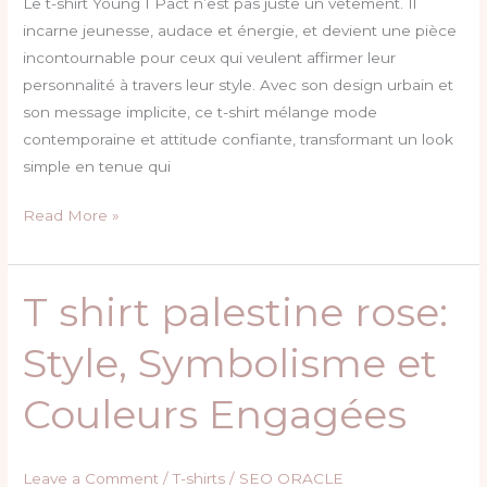
qui
Le t-shirt Young 1 Pact n’est pas juste un vêtement. Il
parle
incarne jeunesse, audace et énergie, et devient une pièce
de
incontournable pour ceux qui veulent affirmer leur
toi
personnalité à travers leur style. Avec son design urbain et
son message implicite, ce t-shirt mélange mode
contemporaine et attitude confiante, transformant un look
simple en tenue qui
Read More »
T shirt palestine rose:
T
shirt
Style, Symbolisme et
palestine
rose:
Couleurs Engagées
Style,
Symbolisme
et
Leave a Comment
/
T-shirts
/
SEO ORACLE