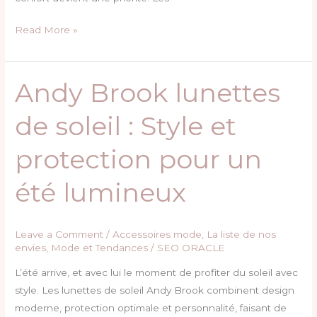
Read More »
Andy Brook lunettes
Andy
Brook
de soleil : Style et
lunettes
de
protection pour un
soleil
:
été lumineux
Style
et
protection
Leave a Comment
/
Accessoires mode
,
La liste de nos
pour
envies
,
Mode et Tendances
/
SEO ORACLE
un
L’été arrive, et avec lui le moment de profiter du soleil avec
été
style. Les lunettes de soleil Andy Brook combinent design
lumineux
moderne, protection optimale et personnalité, faisant de