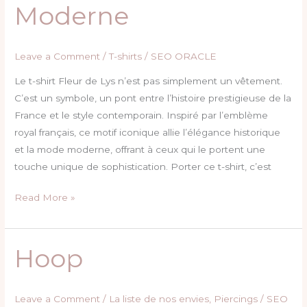
Moderne
Classique
Rencontre
le
Leave a Comment
/
T-shirts
/
SEO ORACLE
Style
Le t-shirt Fleur de Lys n’est pas simplement un vêtement.
Moderne
C’est un symbole, un pont entre l’histoire prestigieuse de la
France et le style contemporain. Inspiré par l’emblème
royal français, ce motif iconique allie l’élégance historique
et la mode moderne, offrant à ceux qui le portent une
touche unique de sophistication. Porter ce t-shirt, c’est
Read More »
Hoop
Hoop
Leave a Comment
/
La liste de nos envies
,
Piercings
/
SEO