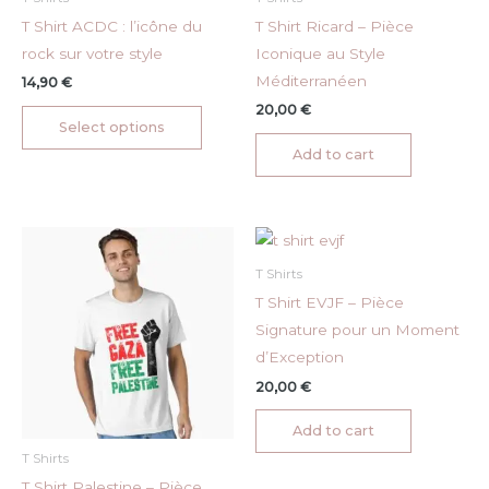
chosen
T Shirt ACDC : l’icône du
T Shirt Ricard – Pièce
on
rock sur votre style
Iconique au Style
the
Méditerranéen
14,90
€
product
20,00
€
Select options
page
Add to cart
T Shirts
T Shirt EVJF – Pièce
Signature pour un Moment
d’Exception
20,00
€
Add to cart
T Shirts
T Shirt Palestine – Pièce