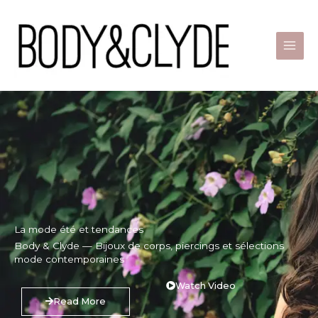
Skip
to
content
La mode été et tendances
Body & Clyde — Bijoux de corps, piercings et sélections
mode contemporaines
Watch Video
Read More