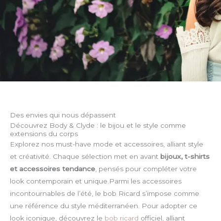
Des envies qui nous dépassent
Découvrez Body & Clyde : le bijou et le style comme
extensions du corps
Explorez nos must-have mode et accessoires, alliant style
et créativité. Chaque sélection met en avant
bijoux, t-shirts
et accessoires tendance
, pensés pour compléter votre
look contemporain et unique.Parmi les accessoires
incontournables de l’été, le bob Ricard s’impose comme
une référence du style méditerranéen. Pour adopter ce
look iconique, découvrez le
bob ricard
officiel, alliant