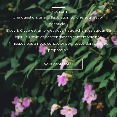
CONTACT
Une question, une collaboration ou une suggestion
éditoriale ?
Body & Clyde est un projet ouvert aux échanges autour du
bijou, du style et des tendances contemporaines.
N’hésitez pas à nous contacter pour toute demande ou
proposition.
Nous contacter