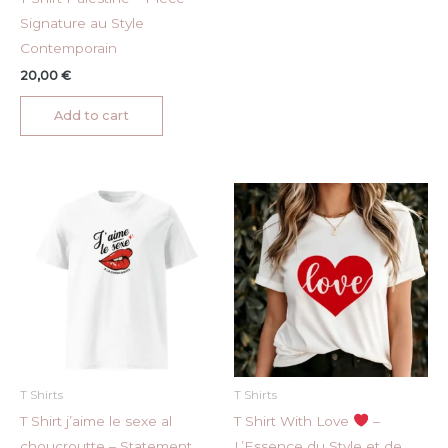
Signature au Style
Contemporain
20,00
€
Add to cart
T Shirts
T Shirts
T Shirt j’aime le sexe al
T Shirt With Love
–
choucroutte – Statement
L’Essence du Style et de