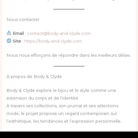
Nous contacter
Email
:
contact@body-and-clyde.com
Site
:
https://body-and-clyde.com
Nous nous efforçons de répondre dans les meilleurs délais.
À propos de Body & Clyde
Body & Clyde explore le bijou et le style comme une
extension du corps et de l’identité.
À travers ses collections, son journal et ses sélections
mode, le projet propose un regard contemporain sur
l’esthétique, les tendances et l’expression personnelle.