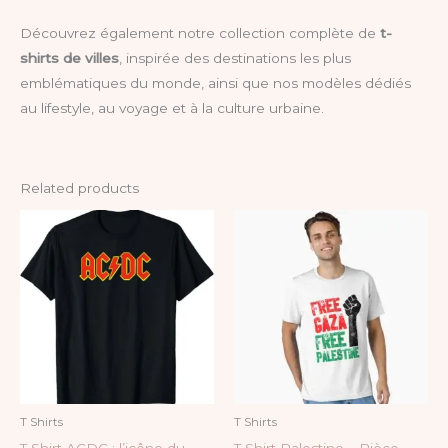
Découvrez également notre collection complète de
t-
shirts de villes
, inspirée des destinations les plus
emblématiques du monde, ainsi que nos modèles dédiés
au lifestyle, au voyage et à la culture urbaine.
Related products
This
product
has
multiple
variants.
The
options
may
be
T Shirts
T Shirts
chosen