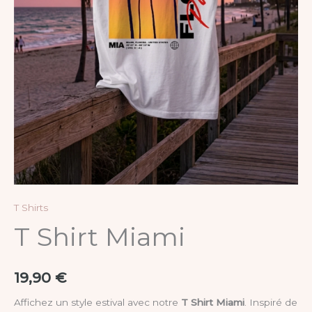
T Shirts
T Shirt Miami
19,90
€
Affichez un style estival avec notre
T Shirt Miami
. Inspiré de