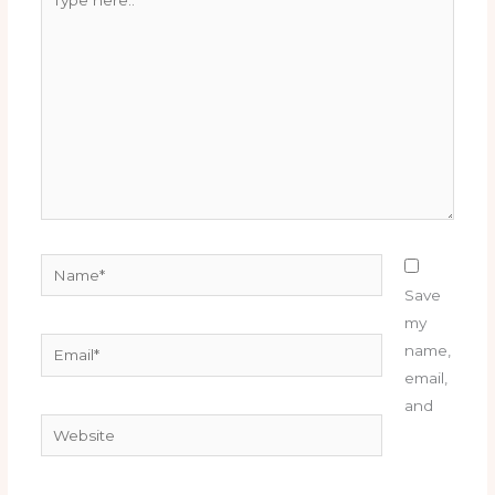
here..
Name*
Save
my
Email*
name,
email,
and
Website