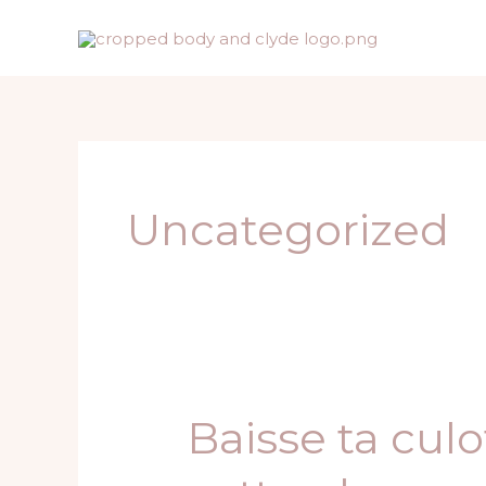
Skip
to
content
Uncategorized
Baisse ta culo
Baisse
ta
culotte