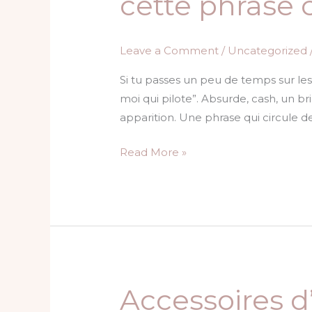
cette phrase c
c’est
moi
Leave a Comment
/
Uncategorized
qui
pilote
Si tu passes un peu de temps sur les
:
moi qui pilote”. Absurde, cash, un b
d’où
apparition. Une phrase qui circule d
vient
cette
Read More »
phrase
culte
?
Accessoires d
Accessoires
d’été