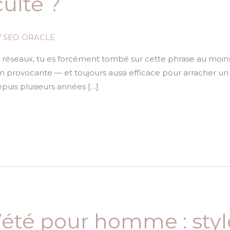
ulte ?
/
SEO ORACLE
 réseaux, tu es forcément tombé sur cette phrase au moins un
rin provocante — et toujours aussi efficace pour arracher un
epuis plusieurs années […]
’été pour homme : style