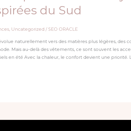
spirées du Sud
nces
,
Uncategorized
/
SEO ORACLE
n évolue naturellement vers des matières plus légères, des
de. Mais au-delà des vêtements, ce sont souvent les accesso
els en été Avec la chaleur, le confort devient une priorité. 