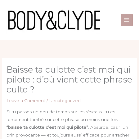
Skip
to
content
Baisse ta culotte c’est moi qui
pilote : d’où vient cette phrase
culte ?
Leave a Comment
/
Uncategorized
Si tu passes un peu de temps sur les réseaux, tu es
forcément tombé sur cette phrase au moins une fois :
“baisse ta culotte c’est moi qui pilote”
. Absurde, cash, un
brin provocante — et toujours aussi efficace pour arracher