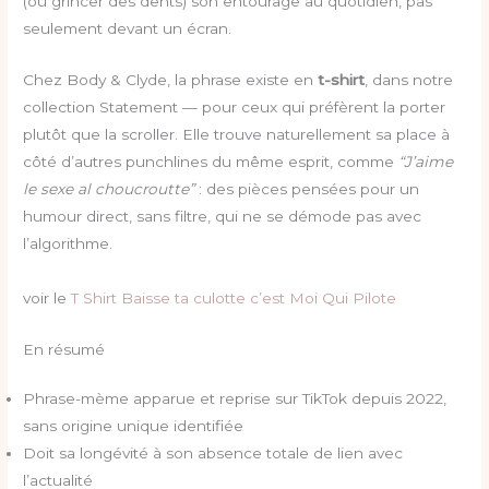
(ou grincer des dents) son entourage au quotidien, pas
seulement devant un écran.
Chez Body & Clyde, la phrase existe en
t-shirt
, dans notre
collection Statement — pour ceux qui préfèrent la porter
plutôt que la scroller. Elle trouve naturellement sa place à
côté d’autres punchlines du même esprit, comme
“J’aime
le sexe al choucroutte”
: des pièces pensées pour un
humour direct, sans filtre, qui ne se démode pas avec
l’algorithme.
voir le
T Shirt Baisse ta culotte c’est Moi Qui Pilote
En résumé
Phrase-mème apparue et reprise sur TikTok depuis 2022,
sans origine unique identifiée
Doit sa longévité à son absence totale de lien avec
l’actualité